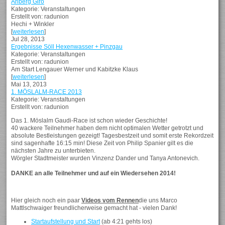
Arlberg Giro
Kategorie: Veranstaltungen
Erstellt von: radunion
Hechi + Winkler
[
weiterlesen
]
Jul 28, 2013
Ergebnisse Söll Hexenwasser + Pinzgau
Kategorie: Veranstaltungen
Erstellt von: radunion
Am Start Lengauer Werner und Kabitzke Klaus
[
weiterlesen
]
Mai 13, 2013
1. MÖSLALM-RACE 2013
Kategorie: Veranstaltungen
Erstellt von: radunion
Das 1. Möslalm Gaudi-Race ist schon wieder Geschichte!
40 wackere Teilnehmer haben dem nicht optimalen Wetter getrotzt und
absolute Bestleistungen gezeigt! Tagesbestzeit und somit erste Rekordzeit
sind sagenhafte 16:15 min! Diese Zeit von Philip Spanier gilt es die
nächsten Jahre zu unterbieten.
Wörgler Stadtmeister wurden Vinzenz Dander und Tanya Antonevich.
DANKE an alle Teilnehmer und auf ein Wiedersehen 2014!
Hier gleich noch ein paar
Videos vom Rennen
die uns Marco
Mattlschwaiger freundlicherweise gemacht hat - vielen Dank!
Startaufstellung und Start
(ab 4:21 gehts los)