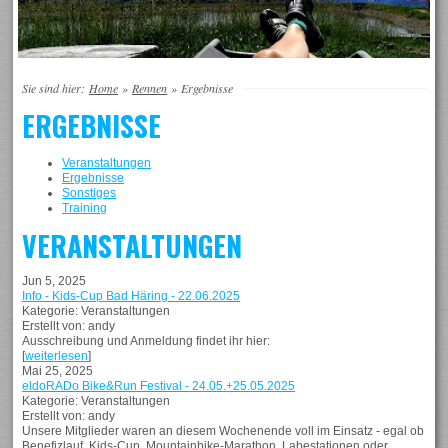
Sie sind hier:
Home
»
Rennen
»
Ergebnisse
ERGEBNISSE
Veranstaltungen
Ergebnisse
Sonstiges
Training
VERANSTALTUNGEN
Jun 5, 2025
Info - Kids-Cup Bad Häring - 22.06.2025
Kategorie: Veranstaltungen
Erstellt von: andy
Ausschreibung und Anmeldung findet ihr hier:
[
weiterlesen
]
Mai 25, 2025
eldoRADo Bike&Run Festival - 24.05.+25.05.2025
Kategorie: Veranstaltungen
Erstellt von: andy
Unsere Mitglieder waren an diesem Wochenende voll im Einsatz - egal ob
Benefizlauf, Kids-Cup, Mountainbike-Marathon, Labestationen oder