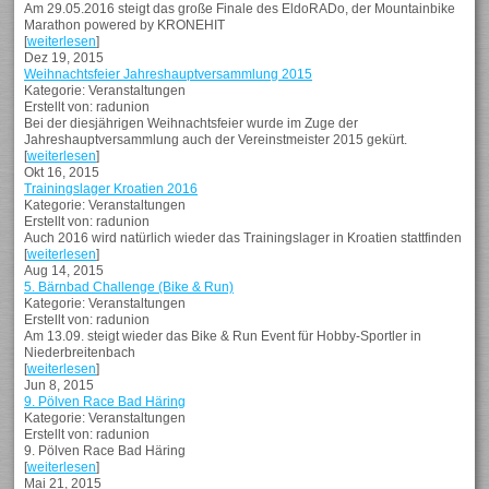
Am 29.05.2016 steigt das große Finale des EldoRADo, der Mountainbike
Marathon powered by KRONEHIT
[
weiterlesen
]
Dez 19, 2015
Weihnachtsfeier Jahreshauptversammlung 2015
Kategorie: Veranstaltungen
Erstellt von: radunion
Bei der diesjährigen Weihnachtsfeier wurde im Zuge der
Jahreshauptversammlung auch der Vereinstmeister 2015 gekürt.
[
weiterlesen
]
Okt 16, 2015
Trainingslager Kroatien 2016
Kategorie: Veranstaltungen
Erstellt von: radunion
Auch 2016 wird natürlich wieder das Trainingslager in Kroatien stattfinden
[
weiterlesen
]
Aug 14, 2015
5. Bärnbad Challenge (Bike & Run)
Kategorie: Veranstaltungen
Erstellt von: radunion
Am 13.09. steigt wieder das Bike & Run Event für Hobby-Sportler in
Niederbreitenbach
[
weiterlesen
]
Jun 8, 2015
9. Pölven Race Bad Häring
Kategorie: Veranstaltungen
Erstellt von: radunion
9. Pölven Race Bad Häring
[
weiterlesen
]
Mai 21, 2015