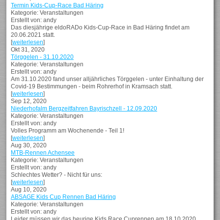
Termin Kids-Cup-Race Bad Häring
Kategorie: Veranstaltungen
Erstellt von: andy
Das diesjährige eldoRADo Kids-Cup-Race in Bad Häring findet am
20.06.2021 statt.
[
weiterlesen
]
Okt 31, 2020
Törggelen - 31.10.2020
Kategorie: Veranstaltungen
Erstellt von: andy
Am 31.10.2020 fand unser alljährliches Törggelen - unter Einhaltung der
Covid-19 Bestimmungen - beim Rohrerhof in Kramsach statt.
[
weiterlesen
]
Sep 12, 2020
Niederhofalm Bergzeitfahren Bayrischzell - 12.09.2020
Kategorie: Veranstaltungen
Erstellt von: andy
Volles Programm am Wochenende - Teil 1!
[
weiterlesen
]
Aug 30, 2020
MTB-Rennen Achensee
Kategorie: Veranstaltungen
Erstellt von: andy
Schlechtes Wetter? - Nicht für uns:
[
weiterlesen
]
Aug 10, 2020
ABSAGE Kids Cup Rennen Bad Häring
Kategorie: Veranstaltungen
Erstellt von: andy
Leider müssen wir das heurige Kids Race Cuprennen am 18.10.2020