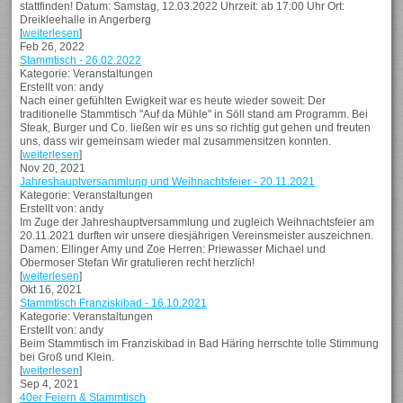
stattfinden! Datum: Samstag, 12.03.2022 Uhrzeit: ab 17:00 Uhr Ort:
Dreikleehalle in Angerberg
[
weiterlesen
]
Feb 26, 2022
Stammtisch - 26.02.2022
Kategorie: Veranstaltungen
Erstellt von: andy
Nach einer gefühlten Ewigkeit war es heute wieder soweit: Der
traditionelle Stammtisch "Auf da Mühle" in Söll stand am Programm. Bei
Steak, Burger und Co. ließen wir es uns so richtig gut gehen und freuten
uns, dass wir gemeinsam wieder mal zusammensitzen konnten.
[
weiterlesen
]
Nov 20, 2021
Jahreshauptversammlung und Weihnachtsfeier - 20.11.2021
Kategorie: Veranstaltungen
Erstellt von: andy
Im Zuge der Jahreshauptversammlung und zugleich Weihnachtsfeier am
20.11.2021 durften wir unsere diesjährigen Vereinsmeister auszeichnen.
Damen: Ellinger Amy und Zoe Herren: Priewasser Michael und
Obermoser Stefan Wir gratulieren recht herzlich!
[
weiterlesen
]
Okt 16, 2021
Stammtisch Franziskibad - 16.10.2021
Kategorie: Veranstaltungen
Erstellt von: andy
Beim Stammtisch im Franziskibad in Bad Häring herrschte tolle Stimmung
bei Groß und Klein.
[
weiterlesen
]
Sep 4, 2021
40er Feiern & Stammtisch