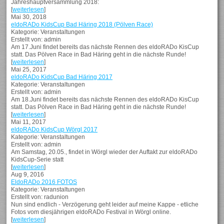
Jahreshauptversammlung 2018:
[
weiterlesen
]
Mai 30, 2018
eldoRADo KidsCup Bad Häring 2018 (Pölven Race)
Kategorie: Veranstaltungen
Erstellt von: admin
Am 17.Juni findet bereits das nächste Rennen des eldoRADo KisCup
statt. Das Pölven Race in Bad Häring geht in die nächste Runde!
[
weiterlesen
]
Mai 25, 2017
eldoRADo KidsCup Bad Häring 2017
Kategorie: Veranstaltungen
Erstellt von: admin
Am 18.Juni findet bereits das nächste Rennen des eldoRADo KisCup
statt. Das Pölven Race in Bad Häring geht in die nächste Runde!
[
weiterlesen
]
Mai 11, 2017
eldoRADo KidsCup Wörgl 2017
Kategorie: Veranstaltungen
Erstellt von: admin
Am Samstag, 20.05., findet in Wörgl wieder der Auftakt zur eldoRADo
KidsCup-Serie statt
[
weiterlesen
]
Aug 9, 2016
EldoRADo 2016 FOTOS
Kategorie: Veranstaltungen
Erstellt von: radunion
Nun sind endlich - Verzögerung geht leider auf meine Kappe - etliche
Fotos vom diesjährigen eldoRADo Festival in Wörgl online.
[
weiterlesen
]