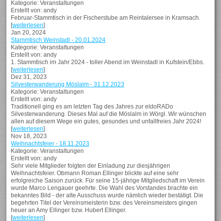
Kategorie: Veranstaltungen
Erstellt von: andy
Februar-Stammtisch in der Fischerstube am Reintalersee in Kramsach.
[
weiterlesen
]
Jan 20, 2024
Stammtisch Weinstadl - 20.01.2024
Kategorie: Veranstaltungen
Erstellt von: andy
1. Stammtisch im Jahr 2024 - toller Abend im Weinstadl in Kufstein/Ebbs.
[
weiterlesen
]
Dez 31, 2023
Silvesterwanderung Möslalm - 31.12.2023
Kategorie: Veranstaltungen
Erstellt von: andy
Traditionell ging es am letzten Tag des Jahres zur eldoRADo
Silvesterwanderung. Dieses Mal auf die Möslalm in Wörgl. Wir wünschen
allen auf diesem Wege ein gutes, gesundes und unfallfreies Jahr 2024!
[
weiterlesen
]
Nov 18, 2023
Weihnachtsfeier - 18.11.2023
Kategorie: Veranstaltungen
Erstellt von: andy
Sehr viele Mitglieder folgten der Einladung zur diesjährigen
Weihnachtsfeier. Obmann Roman Ellinger blickte auf eine sehr
erfolgreiche Saison zurück. Für seine 15-jährige Mitgliedschaft im Verein
wurde Marco Lengauer geehrte. Die Wahl des Vorstandes brachte ein
bekanntes Bild - der alte Ausschuss wurde nämlich wieder bestätigt. Die
begehrten Titel der Vereinsmeisterin bzw. des Vereinsmeisters gingen
heuer an Amy Ellinger bzw. Hubert Ellinger.
[
weiterlesen
]