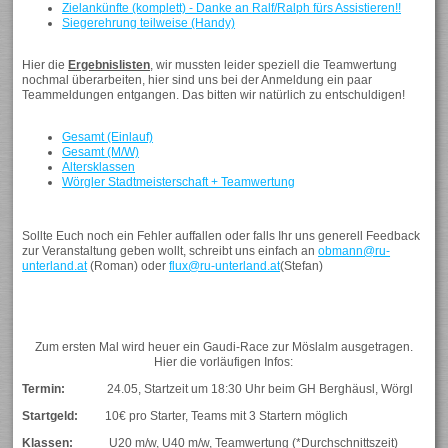
Zielankünfte (komplett) - Danke an Ralf/Ralph fürs Assistieren!!
Siegerehrung teilweise (Handy)
Hier die
Ergebnislisten
, wir mussten leider speziell die Teamwertung
nochmal überarbeiten, hier sind uns bei der Anmeldung ein paar
Teammeldungen entgangen. Das bitten wir natürlich zu entschuldigen!
Gesamt (Einlauf)
Gesamt (M/W)
Altersklassen
Wörgler Stadtmeisterschaft + Teamwertung
Sollte Euch noch ein Fehler auffallen oder falls Ihr uns generell Feedback
zur Veranstaltung geben wollt, schreibt uns einfach an
obmann@ru-
unterland.at
(Roman) oder
flux@ru-unterland.at
(Stefan)
Zum ersten Mal wird heuer ein Gaudi-Race zur Möslalm ausgetragen.
Hier die vorläufigen Infos:
Termin:
24.05, Startzeit um 18:30 Uhr beim GH Berghäusl, Wörgl
Startgeld:
10€ pro Starter, Teams mit 3 Startern möglich
Klassen:
U20 m/w, U40 m/w, Teamwertung (*Durchschnittszeit)