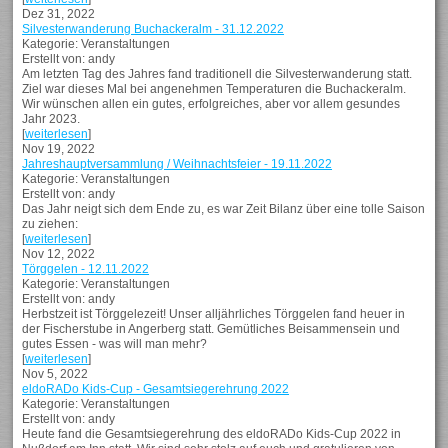
Dez 31, 2022
Silvesterwanderung Buchackeralm - 31.12.2022
Kategorie: Veranstaltungen
Erstellt von: andy
Am letzten Tag des Jahres fand traditionell die Silvesterwanderung statt.
Ziel war dieses Mal bei angenehmen Temperaturen die Buchackeralm.
Wir wünschen allen ein gutes, erfolgreiches, aber vor allem gesundes
Jahr 2023.
[
weiterlesen
]
Nov 19, 2022
Jahreshauptversammlung / Weihnachtsfeier - 19.11.2022
Kategorie: Veranstaltungen
Erstellt von: andy
Das Jahr neigt sich dem Ende zu, es war Zeit Bilanz über eine tolle Saison
zu ziehen:
[
weiterlesen
]
Nov 12, 2022
Törggelen - 12.11.2022
Kategorie: Veranstaltungen
Erstellt von: andy
Herbstzeit ist Törggelezeit! Unser alljährliches Törggelen fand heuer in
der Fischerstube in Angerberg statt. Gemütliches Beisammensein und
gutes Essen - was will man mehr?
[
weiterlesen
]
Nov 5, 2022
eldoRADo Kids-Cup - Gesamtsiegerehrung 2022
Kategorie: Veranstaltungen
Erstellt von: andy
Heute fand die Gesamtsiegerehrung des eldoRADo Kids-Cup 2022 in