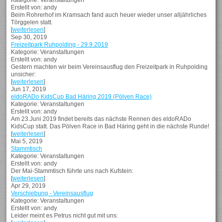
Kategorie: Veranstaltungen
Erstellt von: andy
Beim Rohrerhof im Kramsach fand auch heuer wieder unser alljährliches
Törggelen statt.
[
weiterlesen
]
Sep 30, 2019
Freizeitpark Ruhpolding - 29.9.2019
Kategorie: Veranstaltungen
Erstellt von: andy
Gestern machten wir beim Vereinsausflug den Freizeitpark in Ruhpolding
unsicher:
[
weiterlesen
]
Jun 17, 2019
eldoRADo KidsCup Bad Häring 2019 (Pölven Race)
Kategorie: Veranstaltungen
Erstellt von: andy
Am 23.Juni 2019 findet bereits das nächste Rennen des eldoRADo
KidsCup statt. Das Pölven Race in Bad Häring geht in die nächste Runde!
[
weiterlesen
]
Mai 5, 2019
Stammtisch
Kategorie: Veranstaltungen
Erstellt von: andy
Der Mai-Stammtisch führte uns nach Kufstein:
[
weiterlesen
]
Apr 29, 2019
Verschiebung - Vereinsausflug
Kategorie: Veranstaltungen
Erstellt von: andy
Leider meint es Petrus nicht gut mit uns: