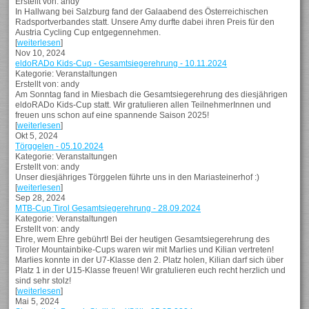
Erstellt von: andy
In Hallwang bei Salzburg fand der Galaabend des Österreichischen
Radsportverbandes statt. Unsere Amy durfte dabei ihren Preis für den
Austria Cycling Cup entgegennehmen.
[
weiterlesen
]
Nov 10, 2024
eldoRADo Kids-Cup - Gesamtsiegerehrung - 10.11.2024
Kategorie: Veranstaltungen
Erstellt von: andy
Am Sonntag fand in Miesbach die Gesamtsiegerehrung des diesjährigen
eldoRADo Kids-Cup statt. Wir gratulieren allen TeilnehmerInnen und
freuen uns schon auf eine spannende Saison 2025!
[
weiterlesen
]
Okt 5, 2024
Törggelen - 05.10.2024
Kategorie: Veranstaltungen
Erstellt von: andy
Unser diesjähriges Törggelen führte uns in den Mariasteinerhof :)
[
weiterlesen
]
Sep 28, 2024
MTB-Cup Tirol Gesamtsiegerehrung - 28.09.2024
Kategorie: Veranstaltungen
Erstellt von: andy
Ehre, wem Ehre gebührt! Bei der heutigen Gesamtsiegerehrung des
Tiroler Mountainbike-Cups waren wir mit Marlies und Kilian vertreten!
Marlies konnte in der U7-Klasse den 2. Platz holen, Kilian darf sich über
Platz 1 in der U15-Klasse freuen! Wir gratulieren euch recht herzlich und
sind sehr stolz!
[
weiterlesen
]
Mai 5, 2024