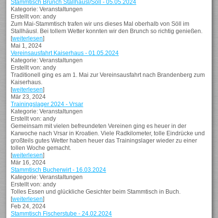
Stammtisch Brunch Stallhäusl/Söll - 05.05.2024
Kategorie: Veranstaltungen
Erstellt von: andy
Zum Mai-Stammtisch trafen wir uns dieses Mal oberhalb von Söll im
Stallhäusl. Bei tollem Wetter konnten wir den Brunch so richtig genießen.
[
weiterlesen
]
Mai 1, 2024
Vereinsausfahrt Kaiserhaus - 01.05.2024
Kategorie: Veranstaltungen
Erstellt von: andy
Traditionell ging es am 1. Mai zur Vereinsausfahrt nach Brandenberg zum
Kaiserhaus.
[
weiterlesen
]
Mär 23, 2024
Trainingslager 2024 - Vrsar
Kategorie: Veranstaltungen
Erstellt von: andy
Gemeinsam mit vielen befreundeten Vereinen ging es heuer in der
Karwoche nach Vrsar in Kroatien. Viele Radkilometer, tolle Eindrücke und
großteils gutes Wetter haben heuer das Trainingslager wieder zu einer
tollen Woche gemacht.
[
weiterlesen
]
Mär 16, 2024
Stammtisch Bucherwirt - 16.03.2024
Kategorie: Veranstaltungen
Erstellt von: andy
Tolles Essen und glückliche Gesichter beim Stammtisch in Buch.
[
weiterlesen
]
Feb 24, 2024
Stammtisch Fischerstube - 24.02.2024