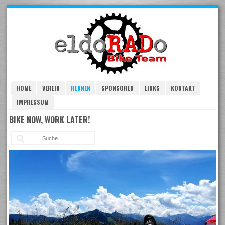
Skip
to
navigation
Skip
to
content
HOME
VEREIN
RENNEN
SPONSOREN
LINKS
KONTAKT
IMPRESSUM
BIKE NOW, WORK LATER!
Suc