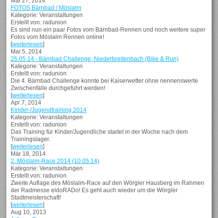
Mai 27, 2014
FOTOS Bärnbad / Möslalm
Kategorie: Veranstaltungen
Erstellt von: radunion
Es sind nun ein paar Fotos vom Bärnbad-Rennen und noch weitere super
Fotos vom Möslalm Rennen online!
[
weiterlesen
]
Mai 5, 2014
25.05.14 - Bärnbad Challenge, Niederbreitenbach (Bike & Run)
Kategorie: Veranstaltungen
Erstellt von: radunion
Die 4. Bärnbad Challenge konnte bei Kaiserwetter ohne nennenswerte
Zwischenfälle durchgeführt werden!
[
weiterlesen
]
Apr 7, 2014
Kinder-/Jugendtraining 2014
Kategorie: Veranstaltungen
Erstellt von: radunion
Das Training für Kinder/Jugendliche startet in der Woche nach dem
Trainingslager.
[
weiterlesen
]
Mär 18, 2014
2. Möslalm-Race 2014 (10.05.14)
Kategorie: Veranstaltungen
Erstellt von: radunion
Zweite Auflage des Möslalm-Race auf den Wörgler Hausberg im Rahmen
der Radmesse eldoRADo! Es geht auch wieder um die Wörgler
Stadtmeisterschaft!
[
weiterlesen
]
Aug 10, 2013