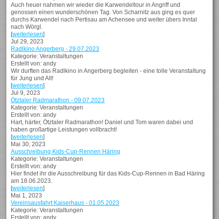
Auch heuer nahmen wir wieder die Karwendeltour in Angriff und
genossen einen wunderschönen Tag. Von Scharnitz aus ging es quer
durchs Karwendel nach Pertisau am Achensee und weiter übers Inntal
nach Wörgl.
[
weiterlesen
]
Jul 29, 2023
Radlkino Angerberg - 29.07.2023
Kategorie: Veranstaltungen
Erstellt von: andy
Wir durften das Radlkino in Angerberg begleiten - eine tolle Veranstaltung
für Jung und Alt!
[
weiterlesen
]
Jul 9, 2023
Ötztaler Radmarathon - 09.07.2023
Kategorie: Veranstaltungen
Erstellt von: andy
Hart, härter, Ötztaler Radmarathon! Daniel und Tom waren dabei und
haben großartige Leistungen vollbracht!
[
weiterlesen
]
Mai 30, 2023
Ausschreibung Kids-Cup-Rennen Häring
Kategorie: Veranstaltungen
Erstellt von: andy
Hier findet ihr die Ausschreibung für das Kids-Cup-Rennen in Bad Häring
am 18.06.2023.
[
weiterlesen
]
Mai 1, 2023
Vereinsausfahrt Kaiserhaus - 01.05.2023
Kategorie: Veranstaltungen
Erstellt von: andy