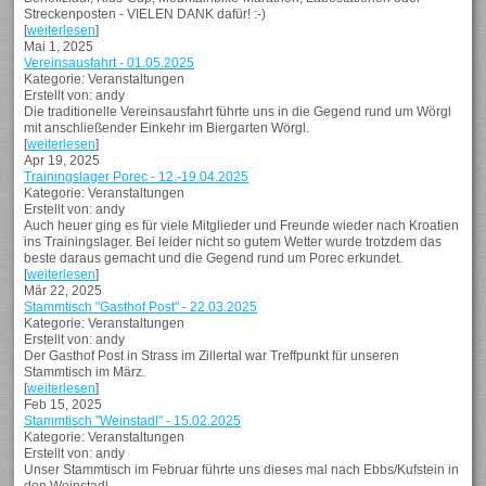
Streckenposten - VIELEN DANK dafür! :-)
[
weiterlesen
]
Mai 1, 2025
Vereinsausfahrt - 01.05.2025
Kategorie: Veranstaltungen
Erstellt von: andy
Die traditionelle Vereinsausfahrt führte uns in die Gegend rund um Wörgl
mit anschließender Einkehr im Biergarten Wörgl.
[
weiterlesen
]
Apr 19, 2025
Trainingslager Porec - 12.-19.04.2025
Kategorie: Veranstaltungen
Erstellt von: andy
Auch heuer ging es für viele Mitglieder und Freunde wieder nach Kroatien
ins Trainingslager. Bei leider nicht so gutem Wetter wurde trotzdem das
beste daraus gemacht und die Gegend rund um Porec erkundet.
[
weiterlesen
]
Mär 22, 2025
Stammtisch "Gasthof Post" - 22.03.2025
Kategorie: Veranstaltungen
Erstellt von: andy
Der Gasthof Post in Strass im Zillertal war Treffpunkt für unseren
Stammtisch im März.
[
weiterlesen
]
Feb 15, 2025
Stammtisch "Weinstadl" - 15.02.2025
Kategorie: Veranstaltungen
Erstellt von: andy
Unser Stammtisch im Februar führte uns dieses mal nach Ebbs/Kufstein in