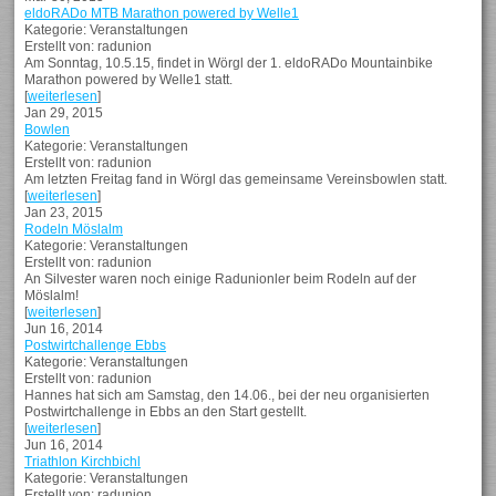
eldoRADo MTB Marathon powered by Welle1
Kategorie: Veranstaltungen
Erstellt von: radunion
Am Sonntag, 10.5.15, findet in Wörgl der 1. eldoRADo Mountainbike
Marathon powered by Welle1 statt.
[
weiterlesen
]
Jan 29, 2015
Bowlen
Kategorie: Veranstaltungen
Erstellt von: radunion
Am letzten Freitag fand in Wörgl das gemeinsame Vereinsbowlen statt.
[
weiterlesen
]
Jan 23, 2015
Rodeln Möslalm
Kategorie: Veranstaltungen
Erstellt von: radunion
An Silvester waren noch einige Radunionler beim Rodeln auf der
Möslalm!
[
weiterlesen
]
Jun 16, 2014
Postwirtchallenge Ebbs
Kategorie: Veranstaltungen
Erstellt von: radunion
Hannes hat sich am Samstag, den 14.06., bei der neu organisierten
Postwirtchallenge in Ebbs an den Start gestellt.
[
weiterlesen
]
Jun 16, 2014
Triathlon Kirchbichl
Kategorie: Veranstaltungen
Erstellt von: radunion