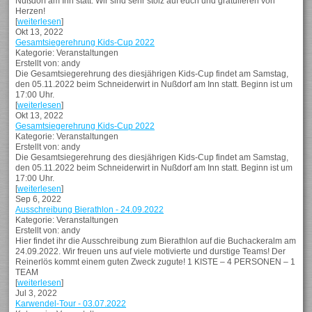
Nußdorf am Inn statt. Wir sind sehr stolz auf euch und gratulieren von
Herzen!
[
weiterlesen
]
Okt 13, 2022
Gesamtsiegerehrung Kids-Cup 2022
Kategorie: Veranstaltungen
Erstellt von: andy
Die Gesamtsiegerehrung des diesjährigen Kids-Cup findet am Samstag,
den 05.11.2022 beim Schneiderwirt in Nußdorf am Inn statt. Beginn ist um
17:00 Uhr.
[
weiterlesen
]
Okt 13, 2022
Gesamtsiegerehrung Kids-Cup 2022
Kategorie: Veranstaltungen
Erstellt von: andy
Die Gesamtsiegerehrung des diesjährigen Kids-Cup findet am Samstag,
den 05.11.2022 beim Schneiderwirt in Nußdorf am Inn statt. Beginn ist um
17:00 Uhr.
[
weiterlesen
]
Sep 6, 2022
Ausschreibung Bierathlon - 24.09.2022
Kategorie: Veranstaltungen
Erstellt von: andy
Hier findet ihr die Ausschreibung zum Bierathlon auf die Buchackeralm am
24.09.2022. Wir freuen uns auf viele motivierte und durstige Teams! Der
Reinerlös kommt einem guten Zweck zugute! 1 KISTE – 4 PERSONEN – 1
TEAM
[
weiterlesen
]
Jul 3, 2022
Karwendel-Tour - 03.07.2022