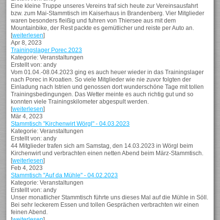
Eine kleine Truppe unseres Vereins traf sich heute zur Vereinsausfahrt
bzw. zum Mai-Stammtisch im Kaiserhaus in Brandenberg. Vier Mitglieder
waren besonders fleißig und fuhren von Thiersee aus mit dem
Mountainbike, der Rest packte es gemütlicher und reiste per Auto an.
[
weiterlesen
]
Apr 8, 2023
Trainingslager Porec 2023
Kategorie: Veranstaltungen
Erstellt von: andy
Vom 01.04.-08.04.2023 ging es auch heuer wieder in das Trainingslager
nach Porec in Kroatien. So viele Mitglieder wie nie zuvor folgten der
Einladung nach Istrien und genossen dort wunderschöne Tage mit tollen
Trainingsbedingungen. Das Wetter meinte es auch richtig gut und so
konnten viele Trainingskilometer abgespult werden.
[
weiterlesen
]
Mär 4, 2023
Stammtisch "Kirchenwirt Wörgl" - 04.03.2023
Kategorie: Veranstaltungen
Erstellt von: andy
44 Mitglieder trafen sich am Samstag, den 14.03.2023 in Wörgl beim
Kirchenwirt und verbrachten einen netten Abend beim März-Stammtisch.
[
weiterlesen
]
Feb 4, 2023
Stammtisch "Auf da Mühle" - 04.02.2023
Kategorie: Veranstaltungen
Erstellt von: andy
Unser monatlicher Stammtisch führte uns dieses Mal auf die Mühle in Söll.
Bei sehr leckerem Essen und tollen Gesprächen verbrachten wir einen
feinen Abend.
[
weiterlesen
]