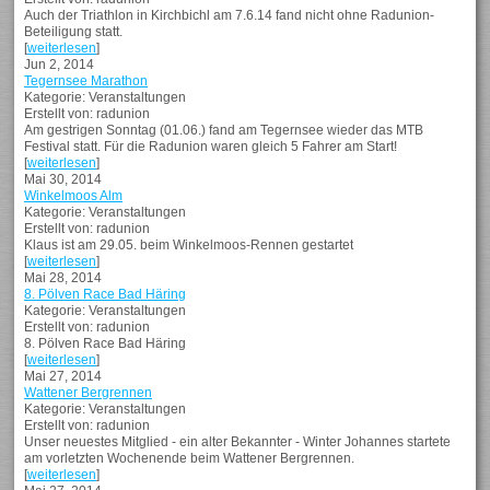
Auch der Triathlon in Kirchbichl am 7.6.14 fand nicht ohne Radunion-
Beteiligung statt.
[
weiterlesen
]
Jun 2, 2014
Tegernsee Marathon
Kategorie: Veranstaltungen
Erstellt von: radunion
Am gestrigen Sonntag (01.06.) fand am Tegernsee wieder das MTB
Festival statt. Für die Radunion waren gleich 5 Fahrer am Start!
[
weiterlesen
]
Mai 30, 2014
Winkelmoos Alm
Kategorie: Veranstaltungen
Erstellt von: radunion
Klaus ist am 29.05. beim Winkelmoos-Rennen gestartet
[
weiterlesen
]
Mai 28, 2014
8. Pölven Race Bad Häring
Kategorie: Veranstaltungen
Erstellt von: radunion
8. Pölven Race Bad Häring
[
weiterlesen
]
Mai 27, 2014
Wattener Bergrennen
Kategorie: Veranstaltungen
Erstellt von: radunion
Unser neuestes Mitglied - ein alter Bekannter - Winter Johannes startete
am vorletzten Wochenende beim Wattener Bergrennen.
[
weiterlesen
]