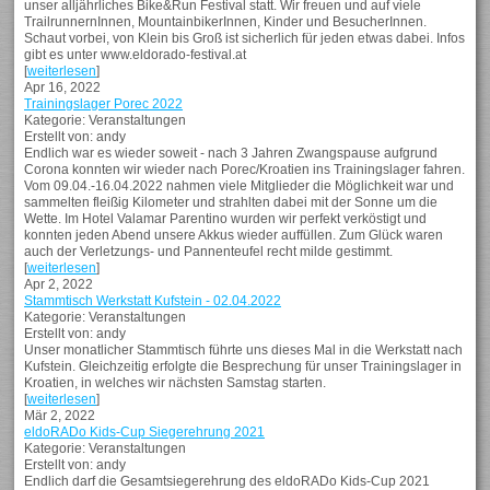
unser alljährliches Bike&Run Festival statt. Wir freuen und auf viele
TrailrunnernInnen, MountainbikerInnen, Kinder und BesucherInnen.
Schaut vorbei, von Klein bis Groß ist sicherlich für jeden etwas dabei. Infos
gibt es unter www.eldorado-festival.at
[
weiterlesen
]
Apr 16, 2022
Trainingslager Porec 2022
Kategorie: Veranstaltungen
Erstellt von: andy
Endlich war es wieder soweit - nach 3 Jahren Zwangspause aufgrund
Corona konnten wir wieder nach Porec/Kroatien ins Trainingslager fahren.
Vom 09.04.-16.04.2022 nahmen viele Mitglieder die Möglichkeit war und
sammelten fleißig Kilometer und strahlten dabei mit der Sonne um die
Wette. Im Hotel Valamar Parentino wurden wir perfekt verköstigt und
konnten jeden Abend unsere Akkus wieder auffüllen. Zum Glück waren
auch der Verletzungs- und Pannenteufel recht milde gestimmt.
[
weiterlesen
]
Apr 2, 2022
Stammtisch Werkstatt Kufstein - 02.04.2022
Kategorie: Veranstaltungen
Erstellt von: andy
Unser monatlicher Stammtisch führte uns dieses Mal in die Werkstatt nach
Kufstein. Gleichzeitig erfolgte die Besprechung für unser Trainingslager in
Kroatien, in welches wir nächsten Samstag starten.
[
weiterlesen
]
Mär 2, 2022
eldoRADo Kids-Cup Siegerehrung 2021
Kategorie: Veranstaltungen
Erstellt von: andy
Endlich darf die Gesamtsiegerehrung des eldoRADo Kids-Cup 2021