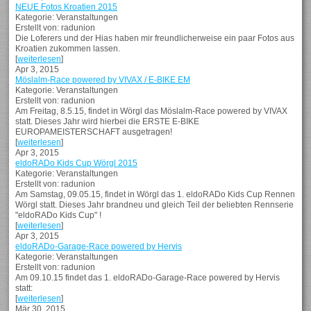
NEUE Fotos Kroatien 2015
Kategorie: Veranstaltungen
Erstellt von: radunion
Die Loferers und der Hias haben mir freundlicherweise ein paar Fotos aus
Kroatien zukommen lassen.
[
weiterlesen
]
Apr 3, 2015
Möslalm-Race powered by VIVAX / E-BIKE EM
Kategorie: Veranstaltungen
Erstellt von: radunion
Am Freitag, 8.5.15, findet in Wörgl das Möslalm-Race powered by VIVAX
statt. Dieses Jahr wird hierbei die ERSTE E-BIKE
EUROPAMEISTERSCHAFT ausgetragen!
[
weiterlesen
]
Apr 3, 2015
eldoRADo Kids Cup Wörgl 2015
Kategorie: Veranstaltungen
Erstellt von: radunion
Am Samstag, 09.05.15, findet in Wörgl das 1. eldoRADo Kids Cup Rennen
Wörgl statt. Dieses Jahr brandneu und gleich Teil der beliebten Rennserie
"eldoRADo Kids Cup" !
[
weiterlesen
]
Apr 3, 2015
eldoRADo-Garage-Race powered by Hervis
Kategorie: Veranstaltungen
Erstellt von: radunion
Am 09.10.15 findet das 1. eldoRADo-Garage-Race powered by Hervis
statt:
[
weiterlesen
]
Mär 30, 2015