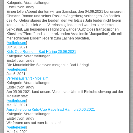
Kategorie: Veranstaltungen
Erstellt von: andy
Einen tollen Abend durften wir am Samstag, den 04.09.2021 bei unserem
Obmann Roman und seiner Rosi am Angerberg verbringen. Anlässlich
des 40. Geburtstages der beiden, den wir letztes Jahr leider nicht feiern
konnten, trafen sich viele Vereinsmitglieder und wurden sehr lecker
verköstigt. Ein besonderes Highlight war der Auftritt des französischen
Künstlers "Pierre" und seiner reizenden Assistentin "Jacqueline", die mit
menschlichen Bildern jede*n zum Lachen brachten.
[
weiterlesen
]
Jun 20, 2021
Kids-Cup Rennen - Bad Häring 20.06.2021
Kategorie: Veranstaltungen
Erstellt von: andy
Die Mountainbike-Stars von morgen in Bad Häring!
[
weiterlesen
]
Jun 5, 2021
Vereinsausfahrt - Möslalm
Kategorie: Veranstaltungen
Erstellt von: andy
Am 05.06.2021 fand unsere Vereinsausfahrt mit Einkehrschwung auf der
Möslalm statt.
[
weiterlesen
]
Mai 28, 2021
Ausschreibung Kids-Cup Race Bad Häring 20.06.2021
Kategorie: Veranstaltungen
Erstellt von: andy
Wir freuen uns auf euer Kommen!
[
weiterlesen
]
Mär 14, 2021