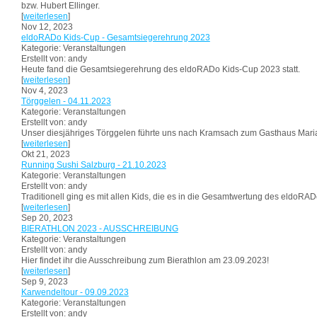
bzw. Hubert Ellinger.
[
weiterlesen
]
Nov 12, 2023
eldoRADo Kids-Cup - Gesamtsiegerehrung 2023
Kategorie: Veranstaltungen
Erstellt von: andy
Heute fand die Gesamtsiegerehrung des eldoRADo Kids-Cup 2023 statt.
[
weiterlesen
]
Nov 4, 2023
Törggelen - 04.11.2023
Kategorie: Veranstaltungen
Erstellt von: andy
Unser diesjähriges Törggelen führte uns nach Kramsach zum Gasthaus Maria
[
weiterlesen
]
Okt 21, 2023
Running Sushi Salzburg - 21.10.2023
Kategorie: Veranstaltungen
Erstellt von: andy
Traditionell ging es mit allen Kids, die es in die Gesamtwertung des eldoR
[
weiterlesen
]
Sep 20, 2023
BIERATHLON 2023 - AUSSCHREIBUNG
Kategorie: Veranstaltungen
Erstellt von: andy
Hier findet ihr die Ausschreibung zum Bierathlon am 23.09.2023!
[
weiterlesen
]
Sep 9, 2023
Karwendeltour - 09.09.2023
Kategorie: Veranstaltungen
Erstellt von: andy