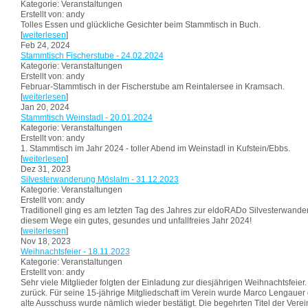
Kategorie: Veranstaltungen
Erstellt von: andy
Tolles Essen und glückliche Gesichter beim Stammtisch in Buch.
[
weiterlesen
]
Feb 24, 2024
Stammtisch Fischerstube - 24.02.2024
Kategorie: Veranstaltungen
Erstellt von: andy
Februar-Stammtisch in der Fischerstube am Reintalersee in Kramsach.
[
weiterlesen
]
Jan 20, 2024
Stammtisch Weinstadl - 20.01.2024
Kategorie: Veranstaltungen
Erstellt von: andy
1. Stammtisch im Jahr 2024 - toller Abend im Weinstadl in Kufstein/Ebbs.
[
weiterlesen
]
Dez 31, 2023
Silvesterwanderung Möslalm - 31.12.2023
Kategorie: Veranstaltungen
Erstellt von: andy
Traditionell ging es am letzten Tag des Jahres zur eldoRADo Silvesterwande
diesem Wege ein gutes, gesundes und unfallfreies Jahr 2024!
[
weiterlesen
]
Nov 18, 2023
Weihnachtsfeier - 18.11.2023
Kategorie: Veranstaltungen
Erstellt von: andy
Sehr viele Mitglieder folgten der Einladung zur diesjährigen Weihnachtsfeier
zurück. Für seine 15-jährige Mitgliedschaft im Verein wurde Marco Lengauer 
alte Ausschuss wurde nämlich wieder bestätigt. Die begehrten Titel der Vere