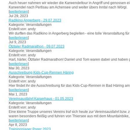
Auch heuer nahmen wir wieder die Karwendeltour in Angriff und genossen e
Karwendel nach Pertisau am Achensee und weiter übers Inntal nach Wörgl.
[
weiterlesen
]
Jul 29, 2023
Radlkino Angerberg - 29.07.2023
Kategorie: Veranstaltungen
Erstellt von: andy
Wir durften das Radlkino in Angerberg begleiten - eine tolle Veranstaltung für
[
weiterlesen
]
Jul 9, 2023
Ötztaler Radmarathon - 09.07.2023
Kategorie: Veranstaltungen
Erstellt von: andy
Hart, härter, Ötztaler Radmarathon! Daniel und Tom waren dabei und haben g
[
weiterlesen
]
Mai 30, 2023
Ausschreibung Kids-Cup-Rennen Häring
Kategorie: Veranstaltungen
Erstellt von: andy
Hier findet ihr die Ausschreibung für das Kids-Cup-Rennen in Bad Häring am
[
weiterlesen
]
Mai 1, 2023
Vereinsausfahrt Kaiserhaus - 01.05.2023
Kategorie: Veranstaltungen
Erstellt von: andy
Eine kleine Truppe unseres Vereins traf sich heute zur Vereinsausfahrt bzw.
waren besonders fleißig und fuhren von Thiersee aus mit dem Mountainbike, d
[
weiterlesen
]
Apr 8, 2023
Trainingslager Porec 2023