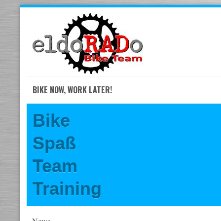
Skip
to
navigation
Skip
to
content
BIKE NOW, WORK LATER!
Bike
Spaß
Team
Training
News