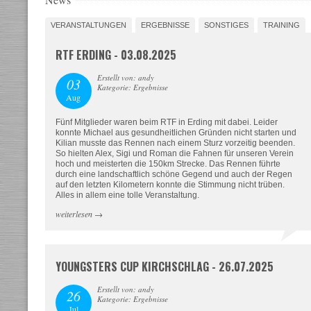
VERANSTALTUNGEN
ERGEBNISSE
SONSTIGES
TRAINING
RTF ERDING - 03.08.2025
Erstellt von: andy
03
Kategorie: Ergebnisse
Aug
Fünf Mitglieder waren beim RTF in Erding mit dabei. Leider
konnte Michael aus gesundheitlichen Gründen nicht starten und
Kilian musste das Rennen nach einem Sturz vorzeitig beenden.
So hielten Alex, Sigi und Roman die Fahnen für unseren Verein
hoch und meisterten die 150km Strecke. Das Rennen führte
durch eine landschaftlich schöne Gegend und auch der Regen
auf den letzten Kilometern konnte die Stimmung nicht trüben.
Alles in allem eine tolle Veranstaltung.
weiterlesen
→
YOUNGSTERS CUP KIRCHSCHLAG - 26.07.2025
Erstellt von: andy
26
Kategorie: Ergebnisse
Jul