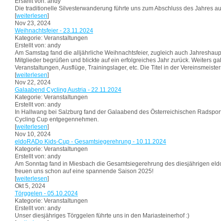
Erstellt von: andy
Die traditionelle Silvesterwanderung führte uns zum Abschluss des Jahres a
[
weiterlesen
]
Nov 23, 2024
Weihnachtsfeier - 23.11.2024
Kategorie: Veranstaltungen
Erstellt von: andy
Am Samstag fand die alljährliche Weihnachtsfeier, zugleich auch Jahreshau
Mitglieder begrüßen und blickte auf ein erfolgreiches Jahr zurück. Weiters 
Veranstaltungen, Ausflüge, Trainingslager, etc. Die Titel in der Vereinsmeiste
[
weiterlesen
]
Nov 22, 2024
Galaabend Cycling Austria - 22.11.2024
Kategorie: Veranstaltungen
Erstellt von: andy
In Hallwang bei Salzburg fand der Galaabend des Österreichischen Radsportve
Cycling Cup entgegennehmen.
[
weiterlesen
]
Nov 10, 2024
eldoRADo Kids-Cup - Gesamtsiegerehrung - 10.11.2024
Kategorie: Veranstaltungen
Erstellt von: andy
Am Sonntag fand in Miesbach die Gesamtsiegerehrung des diesjährigen eldo
freuen uns schon auf eine spannende Saison 2025!
[
weiterlesen
]
Okt 5, 2024
Törggelen - 05.10.2024
Kategorie: Veranstaltungen
Erstellt von: andy
Unser diesjähriges Törggelen führte uns in den Mariasteinerhof :)