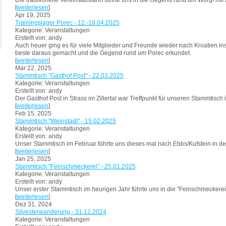
Die traditionelle Vereinsausfahrt führte uns in die Gegend rund um Wörgl mit
[
weiterlesen
]
Apr 19, 2025
Trainingslager Porec - 12.-19.04.2025
Kategorie: Veranstaltungen
Erstellt von: andy
Auch heuer ging es für viele Mitglieder und Freunde wieder nach Kroatien ins
beste daraus gemacht und die Gegend rund um Porec erkundet.
[
weiterlesen
]
Mär 22, 2025
Stammtisch "Gasthof Post" - 22.03.2025
Kategorie: Veranstaltungen
Erstellt von: andy
Der Gasthof Post in Strass im Zillertal war Treffpunkt für unseren Stammtisch 
[
weiterlesen
]
Feb 15, 2025
Stammtisch "Weinstadl" - 15.02.2025
Kategorie: Veranstaltungen
Erstellt von: andy
Unser Stammtisch im Februar führte uns dieses mal nach Ebbs/Kufstein in de
[
weiterlesen
]
Jan 25, 2025
Stammtisch "Feinschmeckerei" - 25.01.2025
Kategorie: Veranstaltungen
Erstellt von: andy
Unser erster Stammtisch im heurigen Jahr führte uns in die "Feinschmeckerei"
[
weiterlesen
]
Dez 31, 2024
Silvesterwanderung - 31.12.2024
Kategorie: Veranstaltungen