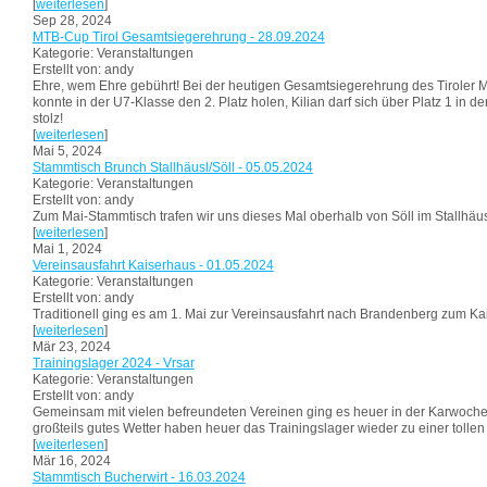
[
weiterlesen
]
Sep 28, 2024
MTB-Cup Tirol Gesamtsiegerehrung - 28.09.2024
Kategorie: Veranstaltungen
Erstellt von: andy
Ehre, wem Ehre gebührt! Bei der heutigen Gesamtsiegerehrung des Tiroler Mo
konnte in der U7-Klasse den 2. Platz holen, Kilian darf sich über Platz 1 in d
stolz!
[
weiterlesen
]
Mai 5, 2024
Stammtisch Brunch Stallhäusl/Söll - 05.05.2024
Kategorie: Veranstaltungen
Erstellt von: andy
Zum Mai-Stammtisch trafen wir uns dieses Mal oberhalb von Söll im Stallhäusl
[
weiterlesen
]
Mai 1, 2024
Vereinsausfahrt Kaiserhaus - 01.05.2024
Kategorie: Veranstaltungen
Erstellt von: andy
Traditionell ging es am 1. Mai zur Vereinsausfahrt nach Brandenberg zum Ka
[
weiterlesen
]
Mär 23, 2024
Trainingslager 2024 - Vrsar
Kategorie: Veranstaltungen
Erstellt von: andy
Gemeinsam mit vielen befreundeten Vereinen ging es heuer in der Karwoche n
großteils gutes Wetter haben heuer das Trainingslager wieder zu einer toll
[
weiterlesen
]
Mär 16, 2024
Stammtisch Bucherwirt - 16.03.2024