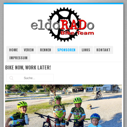
Skip
to
navigation
Skip
to
content
HOME
VEREIN
RENNEN
SPONSOREN
LINKS
KONTAKT
IMPRESSUM
BIKE NOW, WORK LATER!
Suc