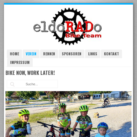
Skip
to
navigation
Skip
to
content
HOME
VEREIN
RENNEN
SPONSOREN
LINKS
KONTAKT
IMPRESSUM
BIKE NOW, WORK LATER!
Suc