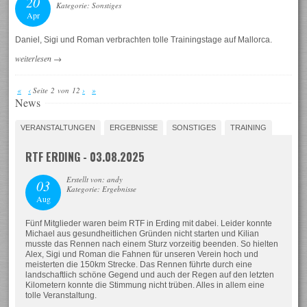
20
Kategorie: Sonstiges
Apr
Daniel, Sigi und Roman verbrachten tolle Trainingstage auf Mallorca.
weiterlesen
→
«
‹
Seite 2 von 12
›
»
News
VERANSTALTUNGEN
ERGEBNISSE
SONSTIGES
TRAINING
RTF ERDING - 03.08.2025
Erstellt von: andy
03
Kategorie: Ergebnisse
Aug
Fünf Mitglieder waren beim RTF in Erding mit dabei. Leider konnte
Michael aus gesundheitlichen Gründen nicht starten und Kilian
musste das Rennen nach einem Sturz vorzeitig beenden. So hielten
Alex, Sigi und Roman die Fahnen für unseren Verein hoch und
meisterten die 150km Strecke. Das Rennen führte durch eine
landschaftlich schöne Gegend und auch der Regen auf den letzten
Kilometern konnte die Stimmung nicht trüben. Alles in allem eine
tolle Veranstaltung.