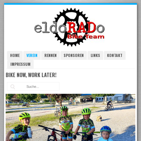
Skip
to
navigation
Skip
to
content
HOME
VEREIN
RENNEN
SPONSOREN
LINKS
KONTAKT
IMPRESSUM
BIKE NOW, WORK LATER!
Suc