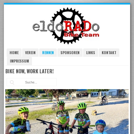
Skip
to
navigation
Skip
to
content
HOME
VEREIN
RENNEN
SPONSOREN
LINKS
KONTAKT
IMPRESSUM
BIKE NOW, WORK LATER!
Suc