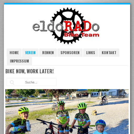
Skip
to
navigation
Skip
to
content
HOME
VEREIN
RENNEN
SPONSOREN
LINKS
KONTAKT
IMPRESSUM
BIKE NOW, WORK LATER!
Suc