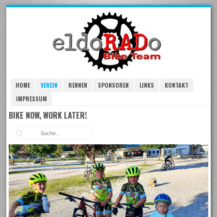
Skip
to
navigation
Skip
to
content
HOME
VEREIN
RENNEN
SPONSOREN
LINKS
KONTAKT
IMPRESSUM
BIKE NOW, WORK LATER!
Suc