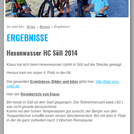
Sie sind hier:
Home
»
Rennen
»
Ergebnisse
ERGEBNISSE
Hexenwasser HC Söll 2014
Klaus hat sich beim Hexenwasser Uphill in Söll auf die Strecke gewagt.
Heraus kam ein super 4. Platz in der AK.
Die gesamten
Ergebnisse, Bilder und Infos
gibts hier:
http://bike.wsv-
soell.at/
Hier der
Rennbericht von Klaus
:
Bin heute in Söll an den Start gegangen. Die Teilnehmerzahl etwa ( 60 )
war nicht gerade berauschend.
Kamm mit den hohen Temperaturen
gut zurecht, der Berger von den
Treppenfüchse schaffte einen neuen Streckenreckort. Bin mit dem 4. Platz
in der Ak ganz zufrieden nach 3 Wochen Rennpause.