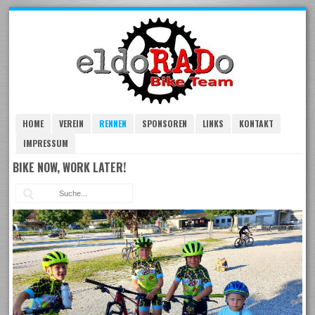
Skip
to
navigation
Skip
to
content
HOME
VEREIN
RENNEN
SPONSOREN
LINKS
KONTAKT
IMPRESSUM
BIKE NOW, WORK LATER!
Suc