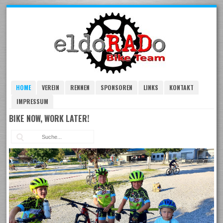
Skip
to
navigation
Skip
to
content
HOME
VEREIN
RENNEN
SPONSOREN
LINKS
KONTAKT
IMPRESSUM
BIKE NOW, WORK LATER!
Suc