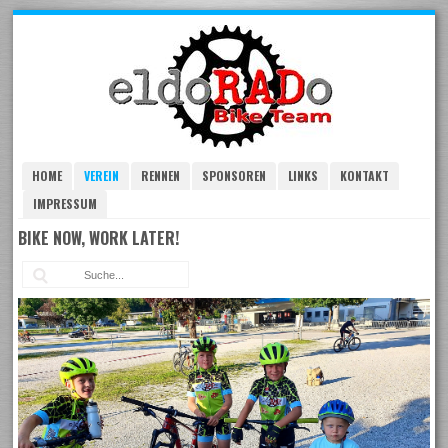
Skip
to
navigation
Skip
to
content
HOME
VEREIN
RENNEN
SPONSOREN
LINKS
KONTAKT
IMPRESSUM
BIKE NOW, WORK LATER!
Suc