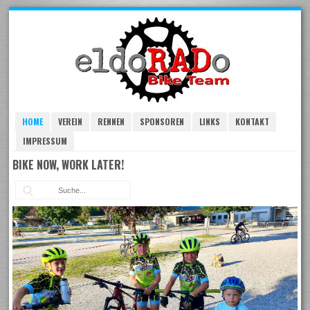
Skip
to
navigation
Skip
to
content
HOME
VEREIN
RENNEN
SPONSOREN
LINKS
KONTAKT
IMPRESSUM
BIKE NOW, WORK LATER!
Suc