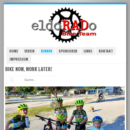
Skip
to
navigation
Skip
to
content
HOME
VEREIN
RENNEN
SPONSOREN
LINKS
KONTAKT
IMPRESSUM
BIKE NOW, WORK LATER!
Suc