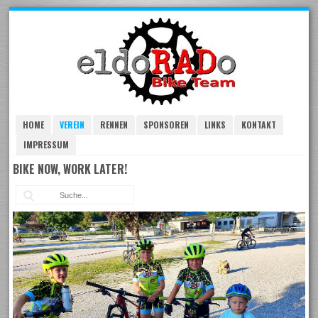
Skip
to
navigation
Skip
to
content
HOME
VEREIN
RENNEN
SPONSOREN
LINKS
KONTAKT
IMPRESSUM
BIKE NOW, WORK LATER!
Suc