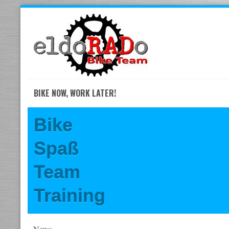
Skip
to
navigation
Skip
to
content
BIKE NOW, WORK LATER!
Bike
Spaß
Team
Training
News