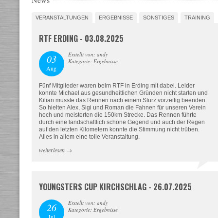
VERANSTALTUNGEN
ERGEBNISSE
SONSTIGES
TRAINING
RTF ERDING - 03.08.2025
Erstellt von: andy
03
Kategorie: Ergebnisse
Aug
Fünf Mitglieder waren beim RTF in Erding mit dabei. Leider
konnte Michael aus gesundheitlichen Gründen nicht starten und
Kilian musste das Rennen nach einem Sturz vorzeitig beenden.
So hielten Alex, Sigi und Roman die Fahnen für unseren Verein
hoch und meisterten die 150km Strecke. Das Rennen führte
durch eine landschaftlich schöne Gegend und auch der Regen
auf den letzten Kilometern konnte die Stimmung nicht trüben.
Alles in allem eine tolle Veranstaltung.
weiterlesen
→
YOUNGSTERS CUP KIRCHSCHLAG - 26.07.2025
Erstellt von: andy
26
Kategorie: Ergebnisse
Jul