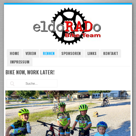
Skip
to
navigation
Skip
to
content
HOME
VEREIN
RENNEN
SPONSOREN
LINKS
KONTAKT
IMPRESSUM
BIKE NOW, WORK LATER!
Suc