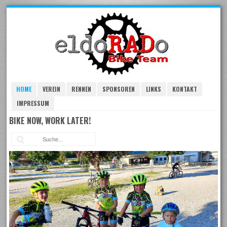
Skip
to
navigation
Skip
to
content
HOME
VEREIN
RENNEN
SPONSOREN
LINKS
KONTAKT
IMPRESSUM
BIKE NOW, WORK LATER!
Suc