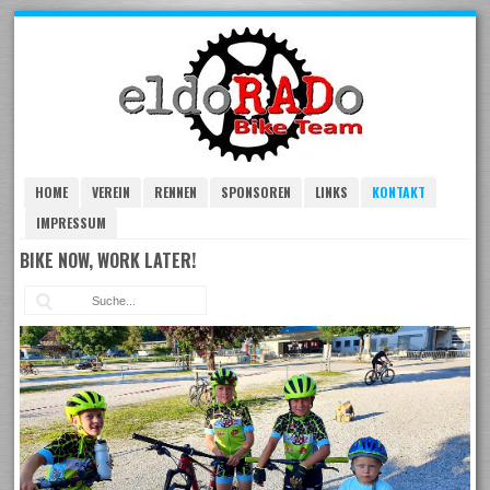
Skip
to
navigation
Skip
to
content
HOME
VEREIN
RENNEN
SPONSOREN
LINKS
KONTAKT
IMPRESSUM
BIKE NOW, WORK LATER!
Suc