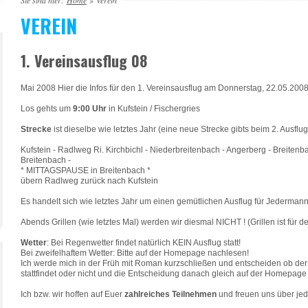
Sie sind hier:
Home
»
Verein
VEREIN
1. Vereinsausflug 08
Mai 2008 Hier die Infos für den 1. Vereinsausflug am Donnerstag, 22.05.200
Los gehts um
9:00 Uhr
in Kufstein / Fischergries
Strecke
ist dieselbe wie letztes Jahr (eine neue Strecke gibts beim 2. Ausflug 
Kufstein - Radlweg Ri. Kirchbichl - Niederbreitenbach - Angerberg - Breiten
Breitenbach -
* MITTAGSPAUSE in Breitenbach *
übern Radlweg zurück nach Kufstein
Es handelt sich wie letztes Jahr um einen gemütlichen Ausflug für Jederm
Abends Grillen (wie letztes Mal) werden wir diesmal NICHT ! (Grillen ist für de
Wetter
: Bei Regenwetter findet natürlich KEIN Ausflug statt!
Bei zweifelhaftem Wetter: Bitte auf der Homepage nachlesen!
Ich werde mich in der Früh mit Roman kurzschließen und entscheiden ob der
stattfindet oder nicht und die Entscheidung danach gleich auf der Homepage
Ich bzw. wir hoffen auf Euer
zahlreiches Teilnehmen
und freuen uns über jede