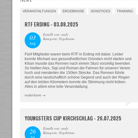
VERANSTALTUNGEN
ERGEBNISSE
SONSTIGES
TRAINING
RTF ERDING - 03.08.2025
Erstellt von: andy
03
Kategorie: Ergebnisse
Aug
Fünf Mitglieder waren beim RTF in Erding mit dabei. Leider
konnte Michael aus gesundheitlichen Gründen nicht starten und
Kilian musste das Rennen nach einem Sturz vorzeitig beenden.
So hielten Alex, Sigi und Roman die Fahnen für unseren Verein
hoch und meisterten die 150km Strecke. Das Rennen führte
durch eine landschaftlich schöne Gegend und auch der Regen
auf den letzten Kilometern konnte die Stimmung nicht trüben.
Alles in allem eine tolle Veranstaltung.
weiterlesen
→
YOUNGSTERS CUP KIRCHSCHLAG - 26.07.2025
Erstellt von: andy
26
Kategorie: Ergebnisse
Jul