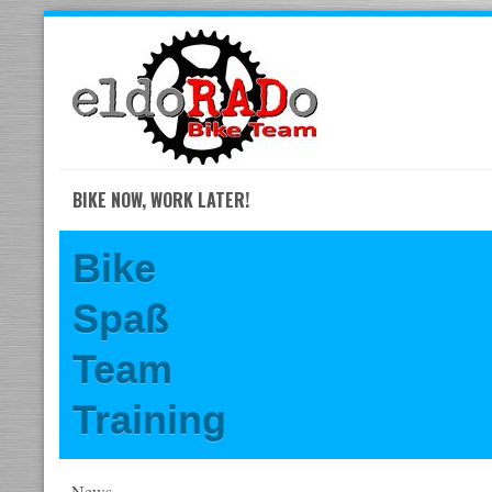
Skip
to
navigation
Skip
to
content
BIKE NOW, WORK LATER!
Bike
Spaß
Team
Training
News