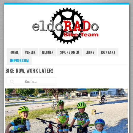
Skip
to
navigation
Skip
to
content
HOME
VEREIN
RENNEN
SPONSOREN
LINKS
KONTAKT
IMPRESSUM
BIKE NOW, WORK LATER!
Suc