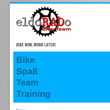
Skip
to
navigation
Skip
to
content
BIKE NOW, WORK LATER!
Bike
Spaß
Team
Training
News