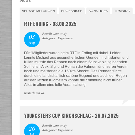
VERANSTALTUNGEN
ERGEBNISSE
SONSTIGES
TRAINING
RTF ERDING - 03.08.2025
Erstellt von: andy
03
Kategorie: Ergebnisse
Aug
Fünf Mitglieder waren beim RTF in Erding mit dabei. Leider
konnte Michael aus gesundheitlichen Gründen nicht starten und
Kilian musste das Rennen nach einem Sturz vorzeitig beenden.
So hielten Alex, Sigi und Roman die Fahnen für unseren Verein
hoch und meisterten die 150km Strecke. Das Rennen führte
durch eine landschaftlich schöne Gegend und auch der Regen
auf den letzten Kilometern konnte die Stimmung nicht trüben.
Alles in allem eine tolle Veranstaltung.
weiterlesen
→
YOUNGSTERS CUP KIRCHSCHLAG - 26.07.2025
Erstellt von: andy
26
Kategorie: Ergebnisse
Jul