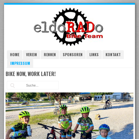
Skip
to
navigation
Skip
to
content
HOME
VEREIN
RENNEN
SPONSOREN
LINKS
KONTAKT
IMPRESSUM
BIKE NOW, WORK LATER!
Suc