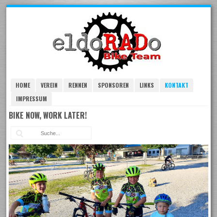
Skip
to
navigation
Skip
to
content
HOME
VEREIN
RENNEN
SPONSOREN
LINKS
KONTAKT
IMPRESSUM
BIKE NOW, WORK LATER!
Suc