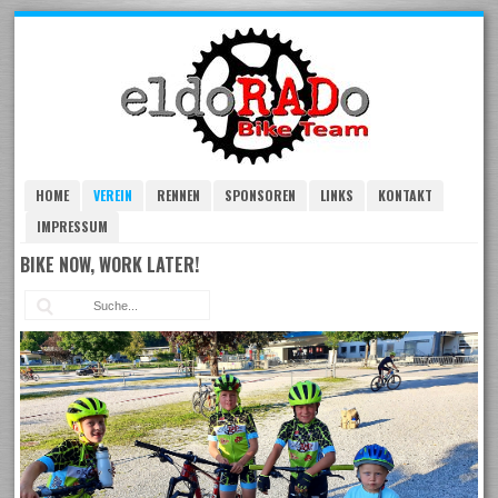
Skip
to
navigation
Skip
to
content
HOME
VEREIN
RENNEN
SPONSOREN
LINKS
KONTAKT
IMPRESSUM
BIKE NOW, WORK LATER!
Suc