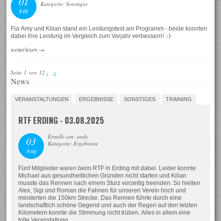
01
Kategorie: Sonstiges
Feb
Für Amy und Kilian stand ein Leistungstest am Programm - beide konnten
dabei ihre Leistung im Vergleich zum Vorjahr verbessern! :-)
weiterlesen
→
Seite 1 von 12
›
»
News
VERANSTALTUNGEN
ERGEBNISSE
SONSTIGES
TRAINING
RTF ERDING - 03.08.2025
Erstellt von: andy
03
Kategorie: Ergebnisse
Aug
Fünf Mitglieder waren beim RTF in Erding mit dabei. Leider konnte
Michael aus gesundheitlichen Gründen nicht starten und Kilian
musste das Rennen nach einem Sturz vorzeitig beenden. So hielten
Alex, Sigi und Roman die Fahnen für unseren Verein hoch und
meisterten die 150km Strecke. Das Rennen führte durch eine
landschaftlich schöne Gegend und auch der Regen auf den letzten
Kilometern konnte die Stimmung nicht trüben. Alles in allem eine
tolle Veranstaltung.