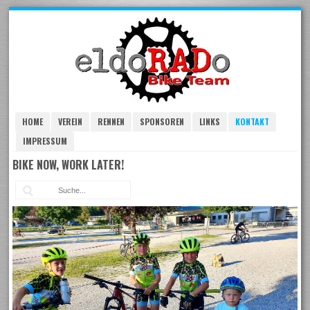
Skip
to
navigation
Skip
to
content
HOME
VEREIN
RENNEN
SPONSOREN
LINKS
KONTAKT
IMPRESSUM
BIKE NOW, WORK LATER!
Suc