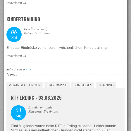
weiterlesen
→
KINDERTRAINING
Erstellt von: andy
06
Kategorie: Training
Mai
Ein paar Eindrücke von unserem wöchentlichem Kindertraining.
weiterlesen
→
Seite 1 von 6
›
»
News
VERANSTALTUNGEN
ERGEBNISSE
SONSTIGES
TRAINING
RTF ERDING - 03.08.2025
Erstellt von: andy
03
Kategorie: Ergebnisse
Aug
Fünf Mitglieder waren beim RTF in Erding mit dabei. Leider konnte
Michael aus gesundheitlichen Gründen nicht starten und Kilian