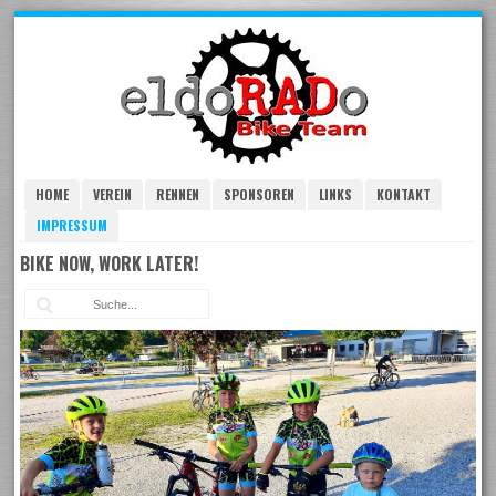
Skip
to
navigation
Skip
to
content
HOME
VEREIN
RENNEN
SPONSOREN
LINKS
KONTAKT
IMPRESSUM
BIKE NOW, WORK LATER!
Suc