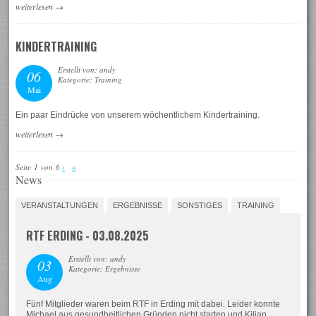
weiterlesen
→
KINDERTRAINING
Erstellt von: andy
06
Kategorie: Training
Mai
Ein paar Eindrücke von unserem wöchentlichem Kindertraining.
weiterlesen
→
Seite 1 von 6
›
»
News
VERANSTALTUNGEN
ERGEBNISSE
SONSTIGES
TRAINING
RTF ERDING - 03.08.2025
Erstellt von: andy
03
Kategorie: Ergebnisse
Aug
Fünf Mitglieder waren beim RTF in Erding mit dabei. Leider konnte
Michael aus gesundheitlichen Gründen nicht starten und Kilian