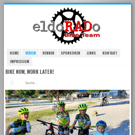
Skip
to
navigation
Skip
to
content
HOME
VEREIN
RENNEN
SPONSOREN
LINKS
KONTAKT
IMPRESSUM
BIKE NOW, WORK LATER!
Suc