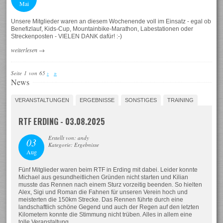
Mai
Unsere Mitglieder waren an diesem Wochenende voll im Einsatz - egal ob
Benefizlauf, Kids-Cup, Mountainbike-Marathon, Labestationen oder
Streckenposten - VIELEN DANK dafür! :-)
weiterlesen
→
Seite 1 von 65
›
»
News
VERANSTALTUNGEN
ERGEBNISSE
SONSTIGES
TRAINING
RTF ERDING - 03.08.2025
Erstellt von: andy
03
Kategorie: Ergebnisse
Aug
Fünf Mitglieder waren beim RTF in Erding mit dabei. Leider konnte
Michael aus gesundheitlichen Gründen nicht starten und Kilian
musste das Rennen nach einem Sturz vorzeitig beenden. So hielten
Alex, Sigi und Roman die Fahnen für unseren Verein hoch und
meisterten die 150km Strecke. Das Rennen führte durch eine
landschaftlich schöne Gegend und auch der Regen auf den letzten
Kilometern konnte die Stimmung nicht trüben. Alles in allem eine
tolle Veranstaltung.