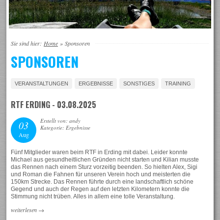
Sie sind hier:
Home
»
Sponsoren
SPONSOREN
VERANSTALTUNGEN
ERGEBNISSE
SONSTIGES
TRAINING
RTF ERDING - 03.08.2025
Erstellt von: andy
03
Kategorie: Ergebnisse
Aug
Fünf Mitglieder waren beim RTF in Erding mit dabei. Leider konnte
Michael aus gesundheitlichen Gründen nicht starten und Kilian musste
das Rennen nach einem Sturz vorzeitig beenden. So hielten Alex, Sigi
und Roman die Fahnen für unseren Verein hoch und meisterten die
150km Strecke. Das Rennen führte durch eine landschaftlich schöne
Gegend und auch der Regen auf den letzten Kilometern konnte die
Stimmung nicht trüben. Alles in allem eine tolle Veranstaltung.
weiterlesen
→