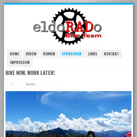
Skip
to
navigation
Skip
to
content
HOME
VEREIN
RENNEN
SPONSOREN
LINKS
KONTAKT
IMPRESSUM
BIKE NOW, WORK LATER!
Suc