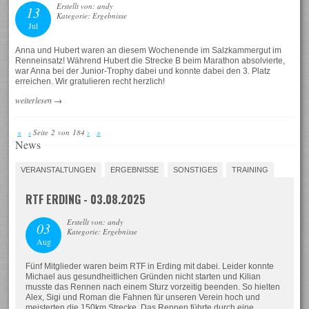
Erstellt von: andy
13
Kategorie: Ergebnisse
Jul
Anna und Hubert waren an diesem Wochenende im Salzkammergut im
Renneinsatz! Während Hubert die Strecke B beim Marathon absolvierte,
war Anna bei der Junior-Trophy dabei und konnte dabei den 3. Platz
erreichen. Wir gratulieren recht herzlich!
weiterlesen
→
«
‹
Seite 2 von 184
›
»
News
VERANSTALTUNGEN
ERGEBNISSE
SONSTIGES
TRAINING
RTF ERDING - 03.08.2025
Erstellt von: andy
03
Kategorie: Ergebnisse
Aug
Fünf Mitglieder waren beim RTF in Erding mit dabei. Leider konnte
Michael aus gesundheitlichen Gründen nicht starten und Kilian
musste das Rennen nach einem Sturz vorzeitig beenden. So hielten
Alex, Sigi und Roman die Fahnen für unseren Verein hoch und
meisterten die 150km Strecke. Das Rennen führte durch eine