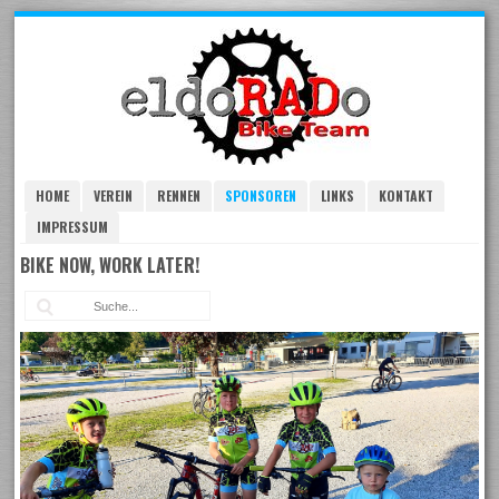
Skip
to
navigation
Skip
to
content
HOME
VEREIN
RENNEN
SPONSOREN
LINKS
KONTAKT
IMPRESSUM
BIKE NOW, WORK LATER!
Suc