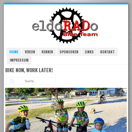
Skip
to
navigation
Skip
to
content
HOME
VEREIN
RENNEN
SPONSOREN
LINKS
KONTAKT
IMPRESSUM
BIKE NOW, WORK LATER!
Suc