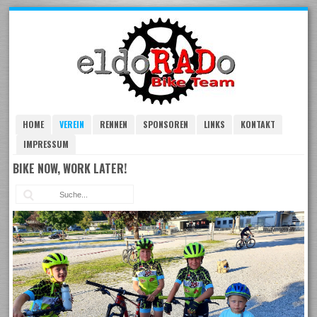
Skip
to
navigation
Skip
to
content
HOME
VEREIN
RENNEN
SPONSOREN
LINKS
KONTAKT
IMPRESSUM
BIKE NOW, WORK LATER!
Suc