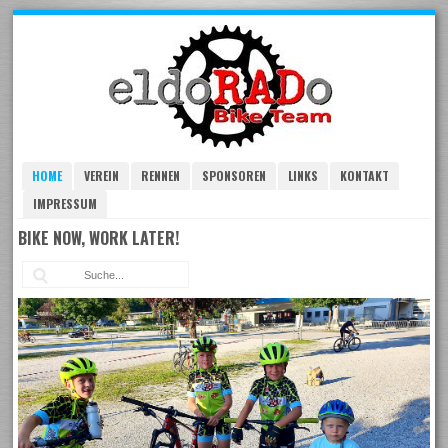
Skip
to
navigation
Skip
to
content
HOME
VEREIN
RENNEN
SPONSOREN
LINKS
KONTAKT
IMPRESSUM
BIKE NOW, WORK LATER!
Suc