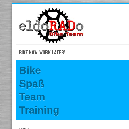
Skip
to
navigation
Skip
to
content
BIKE NOW, WORK LATER!
Bike
Spaß
Team
Training
News