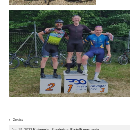
←
Zurück
Jun 15, 2023
Kategorie:
Ergebnisse
Erstellt von:
andy