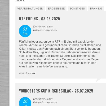
VERANSTALTUNGEN
ERGEBNISSE
SONSTIGES
TRAINING
RTF ERDING - 03.08.2025
Erstellt von: andy
03
Kategorie: Ergebnisse
Aug
Fünf Mitglieder waren beim RTF in Erding mit dabei. Leider
konnte Michael aus gesundheitlichen Gründen nicht starten und
Kilian musste das Rennen nach einem Sturz vorzeitig beenden.
So hielten Alex, Sigi und Roman die Fahnen für unseren Verein
hoch und meisterten die 150km Strecke. Das Rennen führte
durch eine landschaftlich schöne Gegend und auch der Regen
auf den letzten Kilometern konnte die Stimmung nicht trüben.
Alles in allem eine tolle Veranstaltung.
weiterlesen
→
YOUNGSTERS CUP KIRCHSCHLAG - 26.07.2025
Erstellt von: andy
26
Kategorie: Ergebnisse
Jul