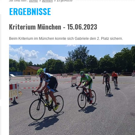
Sie sind hier:
Home
»
Rennen
»
Ergebnisse
ERGEBNISSE
Kriterium München - 15.06.2023
Beim Kriterium im München konnte sich Gabriele den 2. Platz sichern.