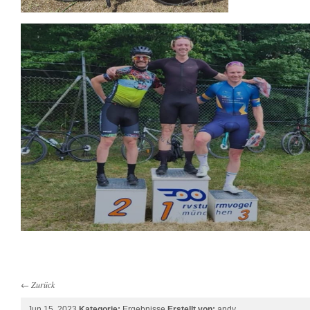
←
Zurück
Jun 15, 2023
Kategorie:
Ergebnisse
Erstellt von:
andy