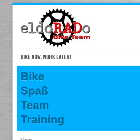
Skip
to
navigation
Skip
to
content
BIKE NOW, WORK LATER!
Bike
Spaß
Team
Training
News