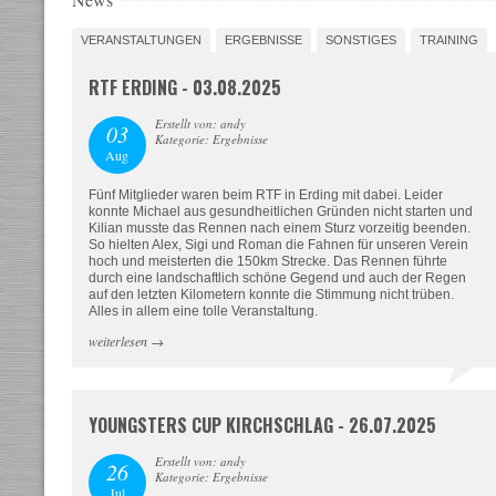
VERANSTALTUNGEN
ERGEBNISSE
SONSTIGES
TRAINING
RTF ERDING - 03.08.2025
Erstellt von: andy
03
Kategorie: Ergebnisse
Aug
Fünf Mitglieder waren beim RTF in Erding mit dabei. Leider
konnte Michael aus gesundheitlichen Gründen nicht starten und
Kilian musste das Rennen nach einem Sturz vorzeitig beenden.
So hielten Alex, Sigi und Roman die Fahnen für unseren Verein
hoch und meisterten die 150km Strecke. Das Rennen führte
durch eine landschaftlich schöne Gegend und auch der Regen
auf den letzten Kilometern konnte die Stimmung nicht trüben.
Alles in allem eine tolle Veranstaltung.
weiterlesen
→
YOUNGSTERS CUP KIRCHSCHLAG - 26.07.2025
Erstellt von: andy
26
Kategorie: Ergebnisse
Jul