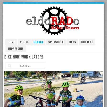
Skip
to
navigation
Skip
to
content
HOME
VEREIN
RENNEN
SPONSOREN
LINKS
KONTAKT
IMPRESSUM
BIKE NOW, WORK LATER!
Suc