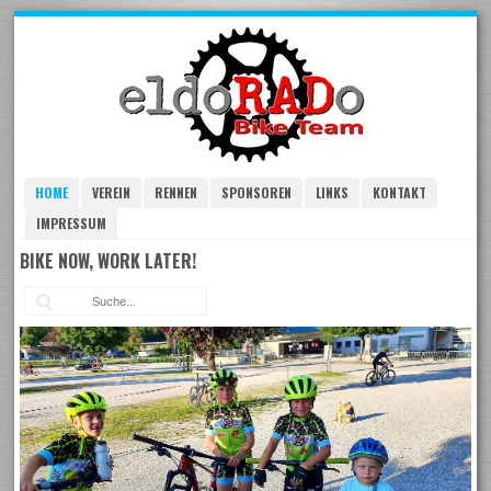
Skip
to
navigation
Skip
to
content
HOME
VEREIN
RENNEN
SPONSOREN
LINKS
KONTAKT
IMPRESSUM
BIKE NOW, WORK LATER!
Suc