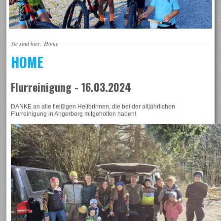
Sie sind hier:
Home
HOME
Flurreinigung - 16.03.2024
DANKE an alle fleißigen HelferInnen, die bei der alljährlichen
Flurreinigung in Angerberg mitgeholfen haben!