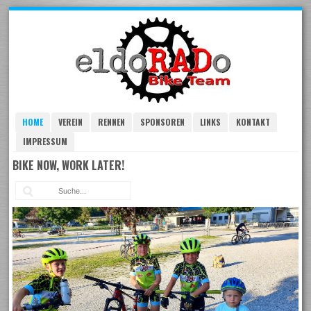
Skip
to
navigation
Skip
to
content
HOME
VEREIN
RENNEN
SPONSOREN
LINKS
KONTAKT
IMPRESSUM
BIKE NOW, WORK LATER!
Suc