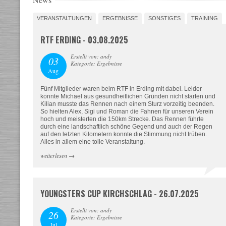
VERANSTALTUNGEN
ERGEBNISSE
SONSTIGES
TRAINING
RTF ERDING - 03.08.2025
Erstellt von: andy
03
Kategorie: Ergebnisse
Aug
Fünf Mitglieder waren beim RTF in Erding mit dabei. Leider
konnte Michael aus gesundheitlichen Gründen nicht starten und
Kilian musste das Rennen nach einem Sturz vorzeitig beenden.
So hielten Alex, Sigi und Roman die Fahnen für unseren Verein
hoch und meisterten die 150km Strecke. Das Rennen führte
durch eine landschaftlich schöne Gegend und auch der Regen
auf den letzten Kilometern konnte die Stimmung nicht trüben.
Alles in allem eine tolle Veranstaltung.
weiterlesen
→
YOUNGSTERS CUP KIRCHSCHLAG - 26.07.2025
Erstellt von: andy
26
Kategorie: Ergebnisse
Jul