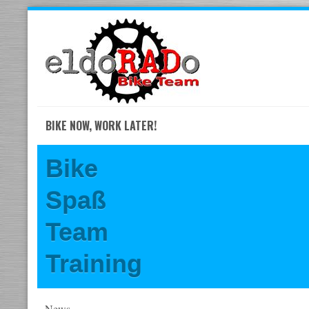
Skip
to
navigation
Skip
to
content
BIKE NOW, WORK LATER!
Bike
Spaß
Team
Training
News