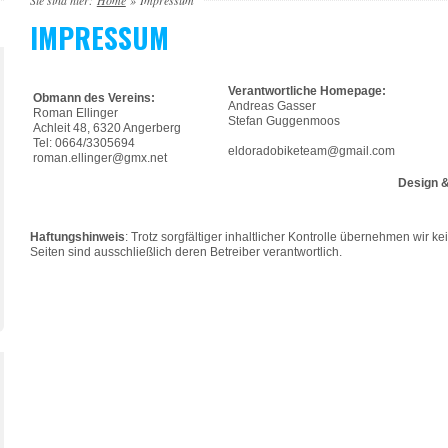
Sie sind hier:
Home
»
Impressum
IMPRESSUM
Verantwortliche Homepage:
Obmann des Vereins:
Andreas Gasser
Roman Ellinger
Stefan Guggenmoos
Achleit 48, 6320 Angerberg
Tel: 0664/3305694
eldoradobiketeam@gmail.com
roman.ellinger@gmx.net
Design 
Haftungshinweis
: Trotz sorgfältiger inhaltlicher Kontrolle übernehmen wir kei
Seiten sind ausschließlich deren Betreiber verantwortlich.