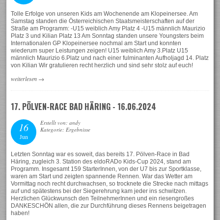
Tolle Erfolge von unseren Kids am Wochenende am Klopeinersee. Am
Samstag standen die Österreichischen Staatsmeisterschaften auf der
Straße am Programm: -U15 weiblich Amy Platz 4 -U15 männlich Maurizio
Platz 3 und Kilian Platz 13 Am Sonntag standen unsere Youngsters beim
Internationalen GP Klopeinersee nochmal am Start und konnten
wiederum super Leistungen zeigen! U15 weiblich Amy 3.Platz U15
männlich Maurizio 6.Platz und nach einer fulminanten Aufholjagd 14. Platz
von Kilian Wir gratulieren recht herzlich und sind sehr stolz auf euch!
weiterlesen
→
17. PÖLVEN-RACE BAD HÄRING - 16.06.2024
Erstellt von: andy
16
Kategorie: Ergebnisse
Jun
Letzten Sonntag war es soweit, das bereits 17. Pölven-Race in Bad
Häring, zugleich 3. Station des eldoRADo Kids-Cup 2024, stand am
Programm. Insgesamt 159 StarterInnen, von der U7 bis zur Sportklasse,
waren am Start und zeigten spannende Rennen. War das Wetter am
Vormittag noch recht durchwachsen, so trocknete die Strecke nach mittags
auf und spätestens bei der Siegerehrung kam jeder ins schwitzen.
Herzlichen Glückwunsch den TeilnehmerInnen und ein riesengroßes
DANKESCHÖN allen, die zur Durchführung dieses Rennens beigetragen
haben!