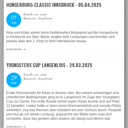
HUNGERBURG-CLASSIC INNSBRUCK - 05.04.2025
Erstellt von: andy
05
Kategorie: Ergebnisse
Apr
Amy und Kilian waren beim traditionellen Bergsprint auf die Hungerburg
in Innsbruck am Start. Beide zeigten tolle Leistungen und konnten sich
jeweils über den 2. Platz in ihrer Altersklasse freuen.
weiterlesen
→
YOUNGSTERS CUP LANGENLOIS - 29.03.2025
Erstellt von: andy
29
Kategorie: Ergebnisse
Mär
Erster Renneinsatz für Kilian in diesem Jahr. Bei extrem schwierigen und
unwirtlichen Bedingungen ging es in Langenlois im Zuge des Youngsters
Cup zur Sache. Die erste Runde verlief super, Kilian konnte sich auf Platz
12 kämpfen. Leider hatte er dann einen Bremsendefekt und musste Plätze
einbüßen, zog das Rennen aber trotzdem bis zum Schluss durch. Respekt
und Hut ab vor dieser Leistung, angesichts der Bilder kann man sich
vorstellen, dass das gestern alles andere als lässig zum fahren war.
weiterlesen
→