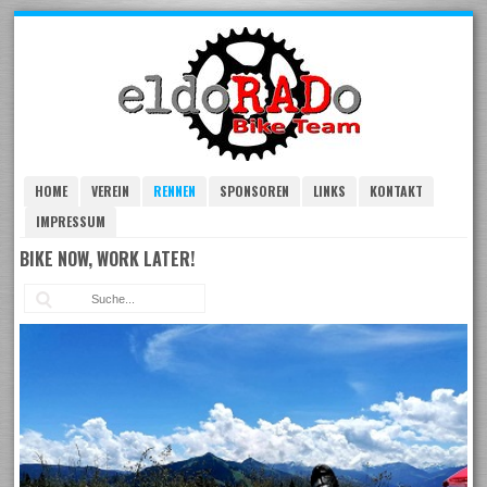
Skip
to
navigation
Skip
to
content
HOME
VEREIN
RENNEN
SPONSOREN
LINKS
KONTAKT
IMPRESSUM
BIKE NOW, WORK LATER!
Suc