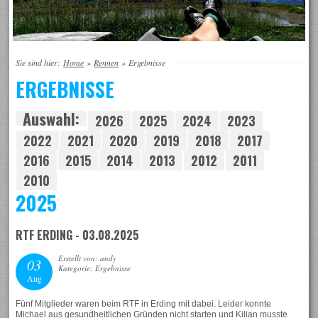
Sie sind hier:
Home
»
Rennen
»
Ergebnisse
ERGEBNISSE
Auswahl:
2026
2025
2024
2023
2022
2021
2020
2019
2018
2017
2016
2015
2014
2013
2012
2011
2010
2025
RTF ERDING - 03.08.2025
Erstellt von: andy
03
Kategorie: Ergebnisse
Aug
Fünf Mitglieder waren beim RTF in Erding mit dabei. Leider konnte
Michael aus gesundheitlichen Gründen nicht starten und Kilian musste